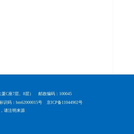
厦C座7层、8层）
邮政编码：100045
识码：bm62000015号
京ICP备11044902号
，请注明来源