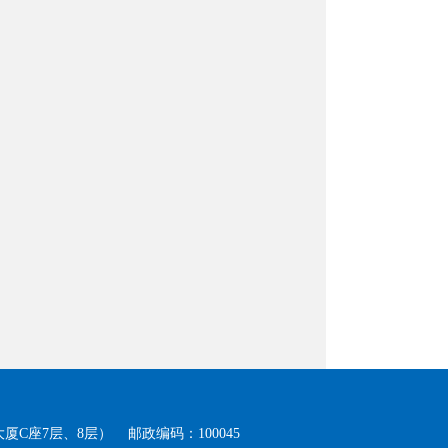
厦C座7层、8层）
邮政编码：100045